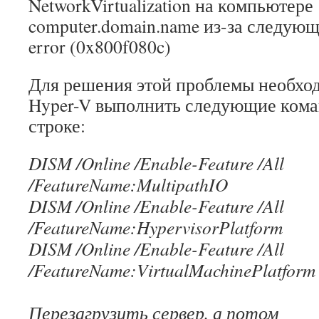
NetworkVirtualization на компьютере
computer.domain.name из-за следую
error (0x800f080c)
Для решения этой проблемы необход
Hyper-V выполнить следующие кома
строке:
DISM /Online /Enable-Feature /All
/FeatureName:MultipathIO
DISM /Online /Enable-Feature /All
/FeatureName:HypervisorPlatform
DISM /Online /Enable-Feature /All
/FeatureName:VirtualMachinePlatform
Перезагрузить сервер, а потом