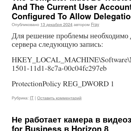
And The Current User Accoun
Configured To Allow Delegati
Опубликовано
13 декабря 2024
автором
Fray
Для решение проблемы необходимо д
сервера следующую запись:
HKEY_LOCAL_MACHINE\Software\Micro
1501-11d1-8c7a-00c04fc297eb
ProtectionPolicy REG_DWORD 1
Рубрика:
IT
|
Оставить комментарий
Не работает камера в видео
for Business в Horizon 8