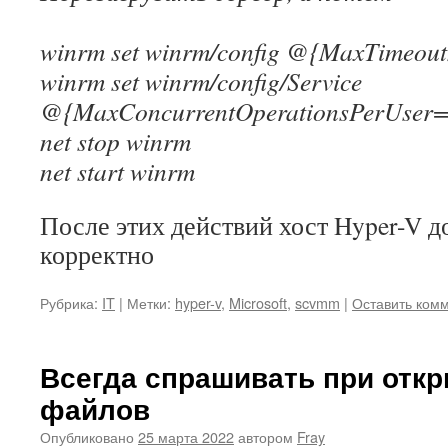
winrm set winrm/config @{MaxTimeou
winrm set winrm/config/Service
@{MaxConcurrentOperationsPerUser
net stop winrm
net start winrm
После этих действий хост Hyper-V д
корректно
Рубрика:
IT
|
Метки:
hyper-v
,
Microsoft
,
scvmm
|
Оставить ком
Всегда спрашивать при откр
файлов
Опубликовано
25 марта 2022
автором
Fray