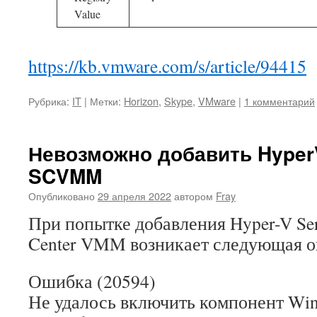
Value
https://kb.vmware.com/s/article/94415
Рубрика:
IT
|
Метки:
Horizon
,
Skype
,
VMware
|
1 комментарий
Невозможно добавить HyperV
SCVMM
Опубликовано
29 апреля 2022
автором
Fray
При попытке добавления Hyper-V Ser
Center VMM возникает следующая 
Ошибка (20594)
Не удалось включить компонент Wi