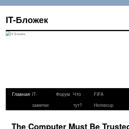
Перейти
к
IT-Бложек
содержимому
Главная
IT-
Форум
Что
FIFA
заметки
тут?
Homecup
The Computer Must Be Trusted