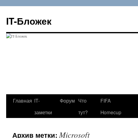
Перейти
к
IT-Бложек
содержимому
Главная
IT-
Форум
Что
FIFA
заметки
тут?
Homecup
Microsoft
Архив метки: