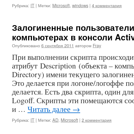
Рубрика:
IT
|
Метки:
Microsoft
,
windows
|
4 комментария
Залогиненные пользователи
компьютерах в консоли Activ
Опубликовано
6 сентября 2011
автором
Fray
При выполнении скрипта происходит
атрибут Description (объекта – компь
Directory) имени текущего залогине
Это делается при логоне/логоффе по
делается. Есть два скрипта, один дл
Logoff. Скрипты эти помещаются со
и …
Читать далее
→
Рубрика:
IT
|
Метки:
AD
,
Microsoft
|
2 комментария