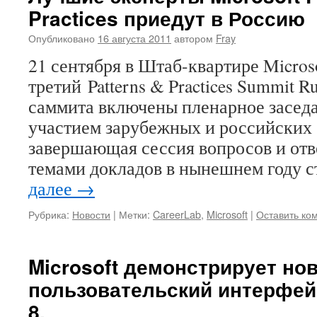
Practices приедут в Россию
Опубликовано
16 августа 2011
автором
Fray
21 сентября в Штаб-квартире Micros
третий Patterns & Practices Summit R
саммита включены пленарное заседан
участием зарубежных и российских 
завершающая сессия вопросов и от
темами докладов в нынешнем году 
далее
→
Рубрика:
Новости
|
Метки:
CareerLab
,
Microsoft
|
Оставить ко
Microsoft демонстрирует но
пользовательский интерфей
8.