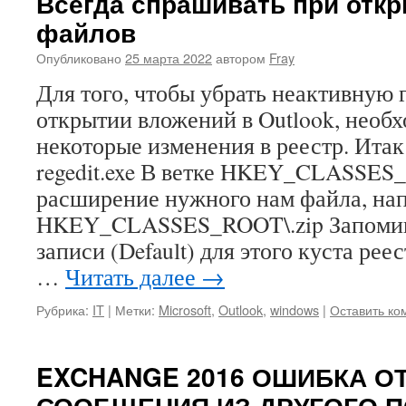
Всегда спрашивать при откр
файлов
Опубликовано
25 марта 2022
автором
Fray
Для того, чтобы убрать неактивную 
открытии вложений в Outlook, необ
некоторые изменения в реестр. Итак
regedit.exe В ветке HKEY_CLASSE
расширение нужного нам файла, на
HKEY_CLASSES_ROOT\.zip Запомин
записи (Default) для этого куста рее
…
Читать далее
→
Рубрика:
IT
|
Метки:
Microsoft
,
Outlook
,
windows
|
Оставить ко
EXCHANGE 2016 ОШИБКА О
СООБЩЕНИЯ ИЗ ДРУГОГО 