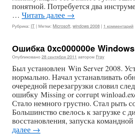
понятной. Потребуется два инструме
…
Читать далее
→
Рубрика:
IT
|
Метки:
Microsoft
,
windows 2008
|
1 комментарий
Ошибка 0xc000000e Windows 
Опубликовано
28 сентября 2011
автором
Fray
Был установлен Win Server 2008. У
нормально. Начал устанавливать об
очередной перезагрузки словил сл
ошибку Missing or corrupt winload.ex
Стало немного грустно. Стал рыть с
Большинство свелось к загрузке с д
восстановления, запуска командной
далее
→