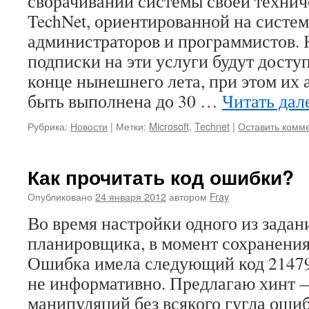
сворачивании системы своей техни
TechNet, ориентированной на систе
администраторов и программистов. 
подписки на эти услуги будут досту
конце нынешнего лета, при этом их
быть выполнена до 30 …
Читать дал
Рубрика:
Новости
|
Метки:
Microsoft
,
Technet
|
Оставить комм
Как прочитать код ошибки?
Опубликовано
24 января 2012
автором
Fray
Во время настройки одного из задан
планировщика, в момент сохранения
Ошибка имела следующий код 2147
не информативно. Предлагаю хинт 
манипуляций без всякого гугла ошиб