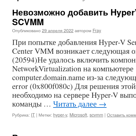
Невозможно добавить HyperV
SCVMM
Опубликовано
29 апреля 2022
автором
Fray
При попытке добавления Hyper-V Ser
Center VMM возникает следующая 
(20594)Не удалось включить компо
NetworkVirtualization на компьютере
computer.domain.name из-за следую
error (0x800f080c) Для решения это
необходимо на сервере Hyper-V вы
команды …
Читать далее
→
Рубрика:
IT
|
Метки:
hyper-v
,
Microsoft
,
scvmm
|
Оставить ком