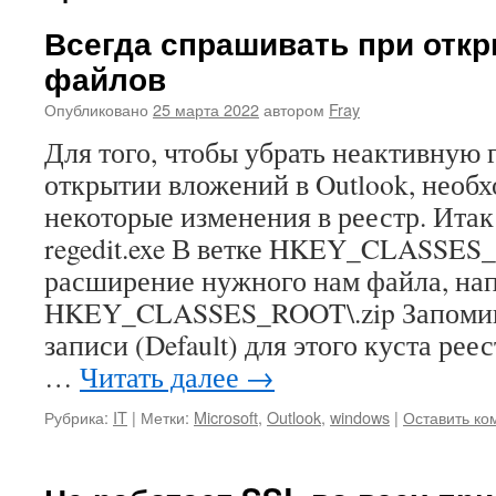
Всегда спрашивать при откр
файлов
Опубликовано
25 марта 2022
автором
Fray
Для того, чтобы убрать неактивную 
открытии вложений в Outlook, необ
некоторые изменения в реестр. Итак
regedit.exe В ветке HKEY_CLASSE
расширение нужного нам файла, на
HKEY_CLASSES_ROOT\.zip Запомин
записи (Default) для этого куста рее
…
Читать далее
→
Рубрика:
IT
|
Метки:
Microsoft
,
Outlook
,
windows
|
Оставить ко