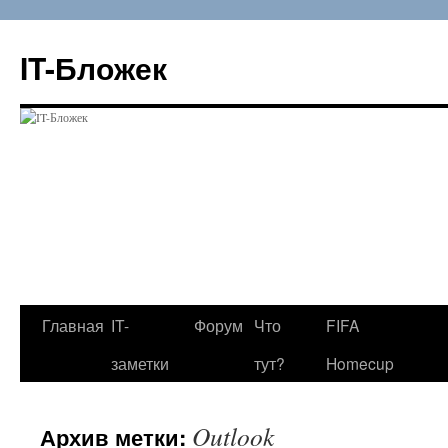
Перейти
к
IT-Бложек
содержимому
Главная
IT-
Форум
Что
FIFA
заметки
тут?
Homecup
Outlook
Архив метки: