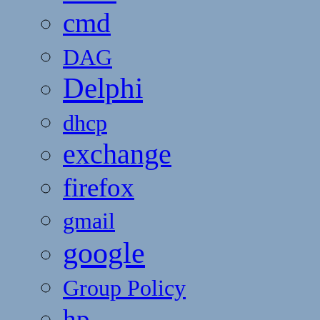
cmd
DAG
Delphi
dhcp
exchange
firefox
gmail
google
Group Policy
hp