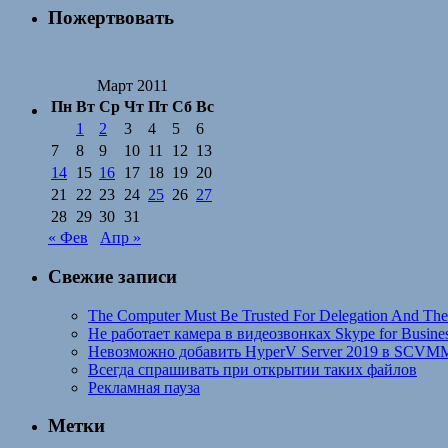
Пожертвовать
Март 2011
Пн
Вт
Ср
Чт
Пт
Сб
Вс
1
2
3
4
5
6
7
8
9
10
11
12
13
14
15
16
17
18
19
20
21
22
23
24
25
26
27
28
29
30
31
« Фев
Апр »
Свежие записи
The Computer Must Be Trusted For Delegation And The
Не работает камера в видеозвонках Skype for Busines
Невозможно добавить HyperV Server 2019 в SCVM
Всегда спрашивать при открытии таких файлов
Рекламная пауза
Метки