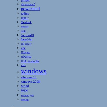
playstation 3
powershell
radius
repair
Sberbank
sixaxis
smtp
Sony VAIO
SpaceWeb
sql server
uac
Ubiquiti
ubuntu
UniFi Controller
vbs
windows
windows 10
windows 2008
wpad
блог
клавиатура
реестр