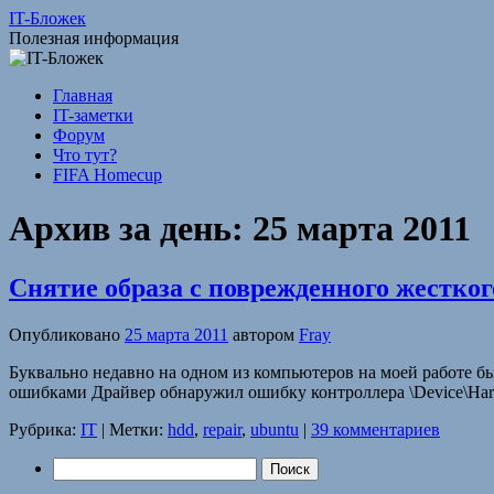
Перейти
IT-Бложек
к
Полезная информация
содержимому
Главная
IT-заметки
Форум
Что тут?
FIFA Homecup
Архив за день:
25 марта 2011
Снятие образа с поврежденного жестког
Опубликовано
25 марта 2011
автором
Fray
Буквально недавно на одном из компьютеров на моей работе бы
ошибками Драйвер обнаружил ошибку контроллера \Device\Har
Рубрика:
IT
|
Метки:
hdd
,
repair
,
ubuntu
|
39 комментариев
Найти: