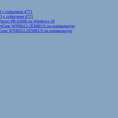
D с событием 4771
D с событием 4771
Parsec PR-EH08 на Windows 10
NetGear WNR612-2EMRUS на нормальную
etGear WNR612-2EMRUS на нормальную