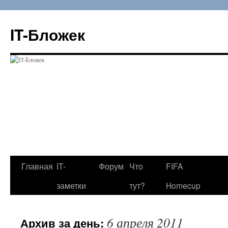
Перейти
к
IT-Бложек
содержимому
Главная
IT-
Форум
Что
FIFA
заметки
тут?
Homecup
6 апреля 2011
Архив за день: