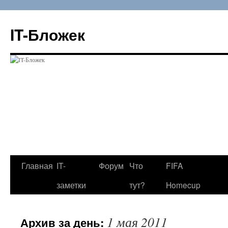
Перейти
к
IT-Бложек
содержимому
Главная
IT-
Форум
Что
FIFA
заметки
тут?
Homecup
1 мая 2011
Архив за день: