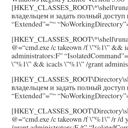
[HKEY_CLASSES_ROOT\*\shell\runa
владельцем и задать полный доступ 
“Extended”=”“ “NoWorkingDirectory”
[HKEY_CLASSES_ROOT\*\shell\runa
@=“cmd.exe /c takeown /f \”%1\” && ic
administrators:F” “IsolatedCommand”=“
\”%1\” && icacls \”%1\” /grant adminis
[HKEY_CLASSES_ROOT\Directory\she
владельцем и задать полный доступ 
“Extended”=”“ “NoWorkingDirectory”
[HKEY_CLASSES_ROOT\Directory\she
@=“cmd.exe /c takeown /f \”%1\” /r /d 
/grant administrators:F /t” “Isolated