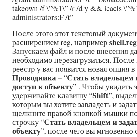
takeown /f \”%1\” /r /d y && icacls \”%
administrators:F /t”
После этого этот текстовый докумен
shell.reg
расширением reg, например
Запускаем файл и после внесения да
необходимо перезагрузиться. После
реестр у вас появится новая опция 
Проводника
Стать владельцем 
– “
доступ к объекту
” . Чтобы увидеть 
Shift
удерживайте клавишу “
”, выде
которым вы хотите завладеть и зада
щелкните правой кнопкой мышки по
Стать владельцем и зада
строчку “
объекту
”, после чего вы мгновенно