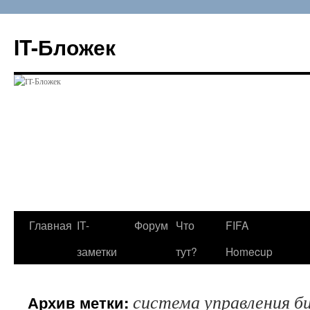
Перейти
к
IT-Бложек
содержимому
Главная
IT-
Форум
Что
FIFA
заметки
тут?
Homecup
система управления б
Архив метки: