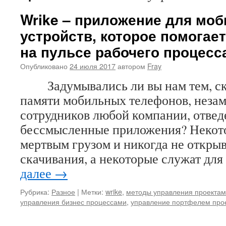
Wrike – приложение для мо
устройств, которое помогае
на пульсе рабочего процесса
Опубликовано
24 июля 2017
автором
Fray
Задумывались ли вы нам тем, ско
памяти мобильных телефонов, неза
сотрудников любой компании, отвед
бессмысленные приложения? Некото
мертвым грузом и никогда не откры
скачивания, а некоторые служат для
далее
→
Рубрика:
Разное
|
Метки:
wrike
,
методы управления проекта
управления бизнес процессами
,
управление портфелем про