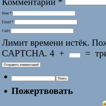
Комментарий
*
Имя
*
Email
*
Сайт
Лимит времени истёк. Пож
CAPTCHA.
4
+
=
тр
Найти:
Пожертвовать