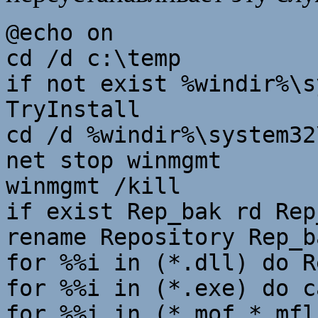
@echo on
cd /d c:\temp
if not exist %windir%\s
TryInstall
cd /d %windir%\system32
net stop winmgmt
winmgmt /kill
if exist Rep_bak rd Rep
rename Repository Rep_b
for %%i in (*.dll) do R
for %%i in (*.exe) do c
for %%i in (*.mof,*.mfl