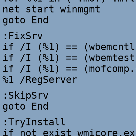
net start winmgmt
goto End
:FixSrv
if /I (%1) == (wbemcntl
if /I (%1) == (wbemtest
if /I (%1) == (mofcomp.
%1 /RegServer
:SkipSrv
goto End
:TryInstall
if not exist wmicore.ex